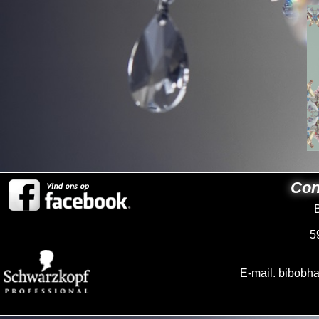
Con
5
E-mail.
bibobha