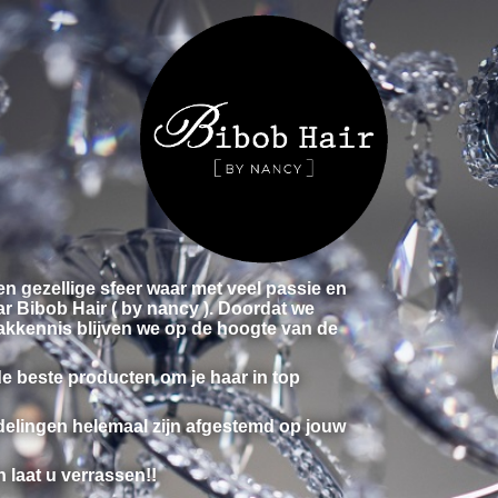
 gezellige sfeer waar met veel passie en
ar Bibob Hair ( by nancy ). Doordat we
akkennis blijven we op de hoogte van de
e beste producten om je haar in top
elingen helemaal zijn afgestemd op jouw
 laat u verrassen!!