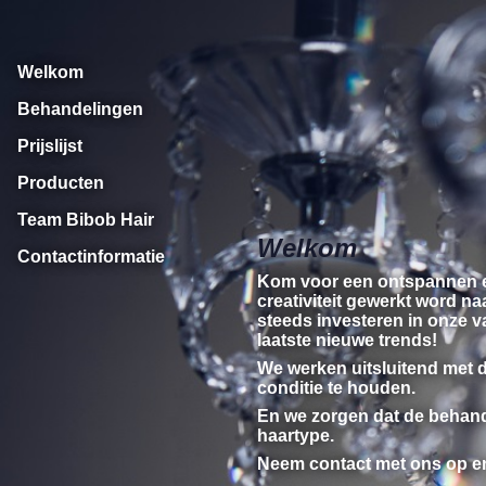
Welkom
Behandelingen
Prijslijst
Producten
Team Bibob Hair
Welkom
Contactinformatie
Kom voor een ontspannen en
creativiteit gewerkt word na
steeds investeren in onze v
laatste nieuwe trends!
We werken uitsluitend met d
conditie te houden.
En we zorgen dat de behand
haartype.
Neem contact met ons op en